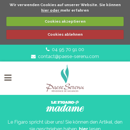
Wir verwenden Cookies auf unserer Website. Sie können
hier oder
mehr erfahren
Cookies akzeptieren
Cookies ablehnen
04 95 70 91 00
BACK
contact@paese-serenu.com
RESTAURANT
UMGEBUNG
DIENSTLEISTUNGEN
BEDINGUNGEN
WEBCAM
Le Figaro spricht über uns! Sie können den Artikel, den
sie geschrieben haben,
hier
lesen